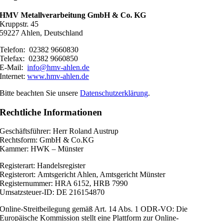
HMV Metallverarbeitung GmbH & Co. KG
Kruppstr. 45
59227 Ahlen, Deutschland
Telefon: 02382 9660830
Telefax: 02382 9660850
E-Mail:
info@hmv-ahlen.de
Internet:
www.hmv-ahlen.de
Bitte beachten Sie unsere
Datenschutzerklärung
.
Rechtliche Informationen
Geschäftsführer: Herr Roland Austrup
Rechtsform: GmbH & Co.KG
Kammer: HWK – Münster
Registerart: Handelsregister
Registerort: Amtsgericht Ahlen, Amtsgericht Münster
Registernummer: HRA 6152, HRB 7990
Umsatzsteuer-ID: DE 216154870
Online-Streitbeilegung gemäß Art. 14 Abs. 1 ODR-VO: Die
Europäische Kommission stellt eine Plattform zur Online-