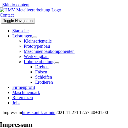
Skip to content
Contact
Toggle Navigation
Startseite
Leistungen
Kleinserienteile
Prototypenbau
Maschinenbaukomponenten
Werkzeugbau
Lohnbearbeitung
Drehen
Fräsen
Schleifen
Erodieren
Firmenprofil
Maschinenpark
Referenzen
Jobs
Impressum
hmv-kontik-admin
2021-11-27T12:57:40+01:00
Impressum